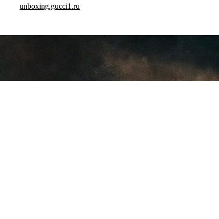
unboxing.gucci1.ru