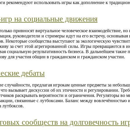
оги рекомендуют использовать игры как дополнение к традицио
-игр на социальные движения
олько привносят виртуальное человеческое взаимодействие, но 
зация, руководители и стримеры идут на его встречу, основывая
ов. Некоторые сообщества выступают за экологическую чувстви
аживу за счет этой агрегированной силы. Игры превращаются в 
ая социальную результативность бизнеса. В дальнейшем такие 
ву для участия общин в гражданском и гражданском участии.
ческие дебаты
е случайности, предлагая игрокам ценные предметы за небольш
 что вызывает дискуссии об их этичности и регулировании. Треб
тчиков раскрывать вероятности и ограничения. Регуляторы во 
акции, связанные с лутбоксами. Баланс между вовлечённостью 
а лутбоксов.
говых сообществ на долговечность иг