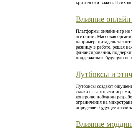
критически важен. Психол
Влияние онлайн
Платформы онлайн-игр не т
агитации. Массовая органи
например, цитадель талант
разницу в работе, решая н
финансирования, подчеркив
поддерживать будущую осно
Лутбоксы и эти
Лутбоксы создают ощущени
схожи с азартными играми,
контролю побудили разрабо
ограничения на микротранз
определяет будущее дизайн
Влияние моддин