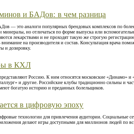
минов и БАДов: в чем разница
Дов — это аналоги популярных брендовых комплексов по более
 и минералы, но отличаться по форме выпуска или вспомогател
яются лекарствами и не проходят такую же строгую регистрац
 внимание на производителя и состав. Консультация врача помо
ы и дозировку.
бы в КХЛ
редставляют Россию. К ним относятся московские «Динамо» и «
ллург» и другие. Российские клубы традиционно сильны и час
имеют богатую историю и преданных болельщиков.
ается в цифровую эпоху
ифровые технологии для привлечения аудитории. Социальные се
иложения делают игры доступными для миллионов людей по вс