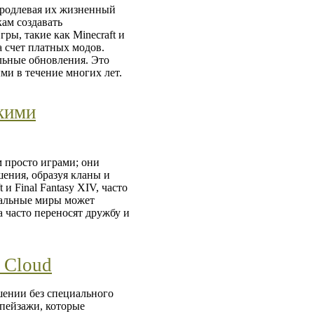
продлевая их жизненный
ам создавать
ры, такие как Minecraft и
 счет платных модов.
льные обновления. Это
ми в течение многих лет.
кими
м просто играми; они
шения, образуя кланы и
и Final Fantasy XIV, часто
уальные миры может
 часто переносят дружбу и
 Cloud
шении без специального
 пейзажи, которые