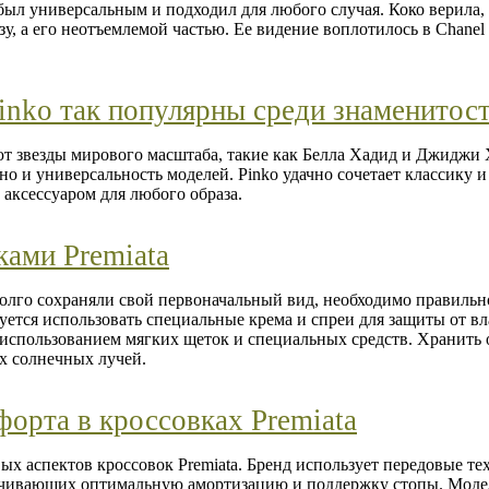
 был универсальным и подходил для любого случая. Коко верила,
у, а его неотъемлемой частью. Ее видение воплотилось в Chanel 
inko так популярны среди знаменитос
т звезды мирового масштаба, такие как Белла Хадид и Джиджи 
но и универсальность моделей. Pinko удачно сочетает классику 
 аксессуаром для любого образа.
ками Premiata
долго сохраняли свой первоначальный вид, необходимо правильн
ется использовать специальные крема и спреи для защиты от в
 использованием мягких щеток и специальных средств. Хранить 
ых солнечных лучей.
орта в кроссовках Premiata
х аспектов кроссовок Premiata. Бренд использует передовые те
ечивающих оптимальную амортизацию и поддержку стопы. Модел