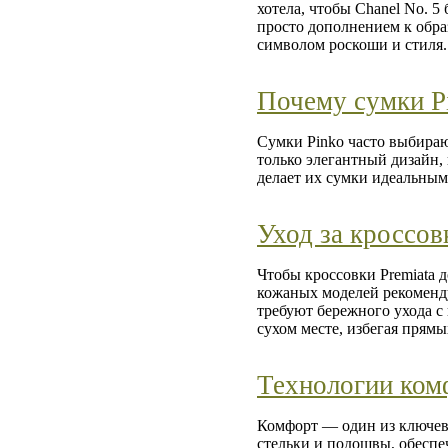
хотела, чтобы Chanel No. 5
просто дополнением к образ
символом роскоши и стиля.
Почему сумки P
Сумки Pinko часто выбираю
только элегантный дизайн, 
делает их сумки идеальным
Уход за кроссов
Чтобы кроссовки Premiata 
кожаных моделей рекоменду
требуют бережного ухода с
сухом месте, избегая прям
Технологии комф
Комфорт — один из ключевы
стельки и подошвы, обесп