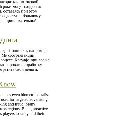
 алгоритмы потоковой
гроки могут создавать
 оставаясь при этом
ляя доступ к большому
гры привлекательной
ндинга
ода. Подписки, например,
а. Микротранзакции
процесс. Краудфандинговые
нансировать разработку
отратить свои деньги.
 Know
etimes even biometric details.
 used for targeted advertising.
acking and fraud. Many
ross regions. Being proactive
s players to safeguard their