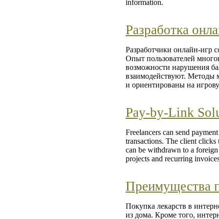
information.
Разработка онла
Разработчики онлайн-игр 
Опыт пользователей многоп
возможности нарушения ба
взаимодействуют. Методы м
и ориентированы на игрову
Pay‑by‑Link Solu
Freelancers can send payment 
transactions. The client clicks
can be withdrawn to a foreign 
projects and recurring invoices
Преимущества п
Покупка лекарств в интерне
из дома. Кроме того, интер