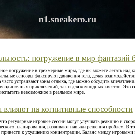
n1.sneakero.ru
льность: погружение в мир фантазий б
ое погружение в трёхмерные миры, где вы можете летать над к
льные сенсоры фиксируют движения тела, делая взаимодействи
а часто устраивают зоны отдыха, где можно обсудить впечатлени
ля одиночных приключений, так и для командных квестов. Это 
испытать невозможное в реальном мире.
ы влияют на когнитивные способности
что регулярные игровые сессии могут улучшать реакцию и скор
еского планирования, развивают навыки решения проблем. В то
т привести к ухудшению концентрации. Баланс между игровыми